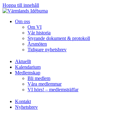
Hoppa till innehåll
Om oss
Om VI
Vår historia
Styrande dokument & protokoll
Årsmöten
Tidigare nyhetsbrev
Aktuellt
Kalendarium
Medlemskap
Bli medlem
Våra medlemmar
VI hörs! – medlemsträffar
Kontakt
Nyhetsbrev