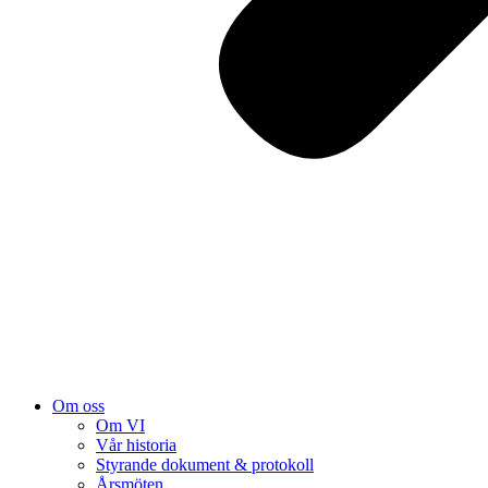
Om oss
Om VI
Vår historia
Styrande dokument & protokoll
Årsmöten