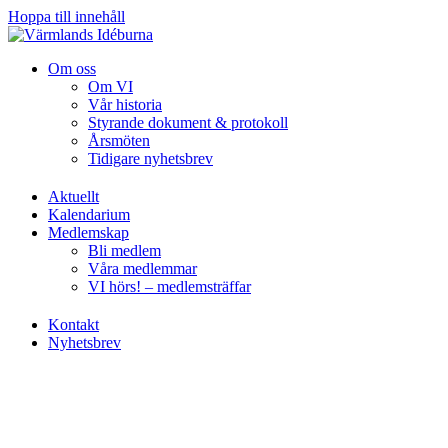
Hoppa till innehåll
Om oss
Om VI
Vår historia
Styrande dokument & protokoll
Årsmöten
Tidigare nyhetsbrev
Aktuellt
Kalendarium
Medlemskap
Bli medlem
Våra medlemmar
VI hörs! – medlemsträffar
Kontakt
Nyhetsbrev