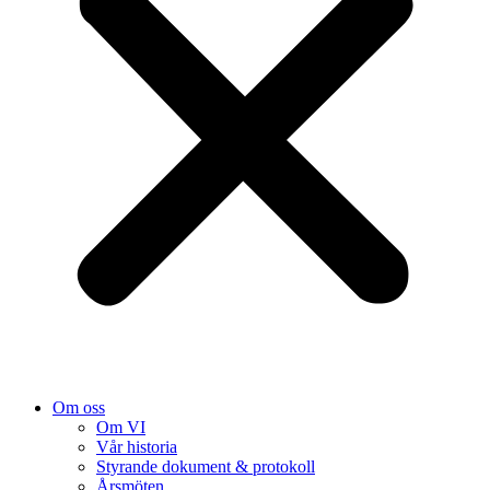
Om oss
Om VI
Vår historia
Styrande dokument & protokoll
Årsmöten