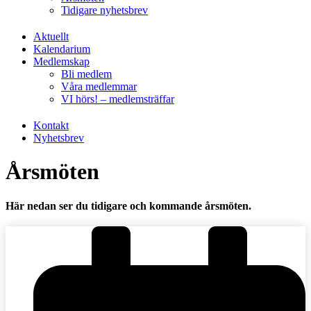
Tidigare nyhetsbrev
Aktuellt
Kalendarium
Medlemskap
Bli medlem
Våra medlemmar
VI hörs! – medlemsträffar
Kontakt
Nyhetsbrev
Årsmöten
Här nedan ser du tidigare och kommande årsmöten.