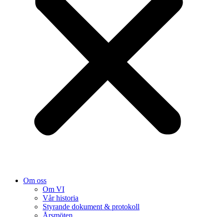
Om oss
Om VI
Vår historia
Styrande dokument & protokoll
Årsmöten