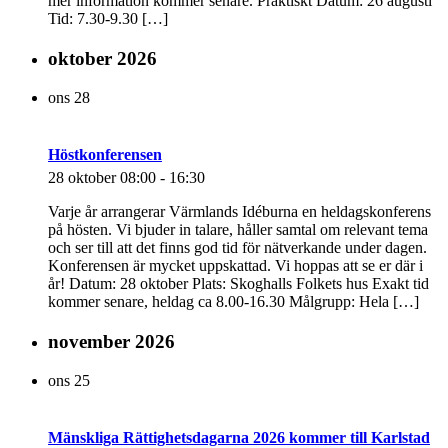
mer information kommer senare. Praktiskt Datum: 26 augusti
Tid: 7.30-9.30 […]
oktober 2026
ons
28
Höstkonferensen
28 oktober 08:00
-
16:30
Varje år arrangerar Värmlands Idéburna en heldagskonferens
på hösten. Vi bjuder in talare, håller samtal om relevant tema
och ser till att det finns god tid för nätverkande under dagen.
Konferensen är mycket uppskattad. Vi hoppas att se er där i
år! Datum: 28 oktober Plats: Skoghalls Folkets hus Exakt tid
kommer senare, heldag ca 8.00-16.30 Målgrupp: Hela […]
november 2026
ons
25
Mänskliga Rättighetsdagarna 2026 kommer till Karlstad