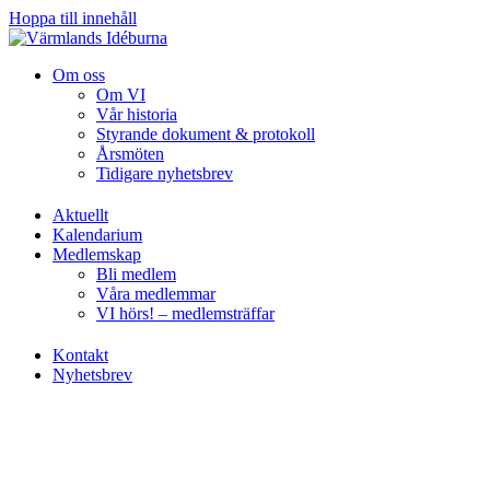
Hoppa till innehåll
Om oss
Om VI
Vår historia
Styrande dokument & protokoll
Årsmöten
Tidigare nyhetsbrev
Aktuellt
Kalendarium
Medlemskap
Bli medlem
Våra medlemmar
VI hörs! – medlemsträffar
Kontakt
Nyhetsbrev