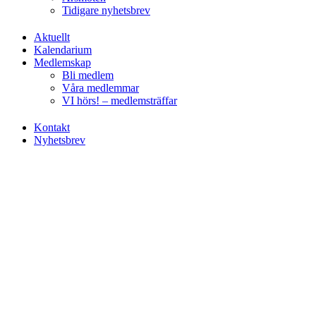
Tidigare nyhetsbrev
Aktuellt
Kalendarium
Medlemskap
Bli medlem
Våra medlemmar
VI hörs! – medlemsträffar
Kontakt
Nyhetsbrev