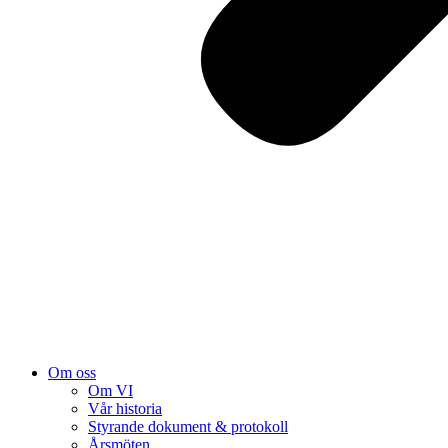
Om oss
Om VI
Vår historia
Styrande dokument & protokoll
Årsmöten