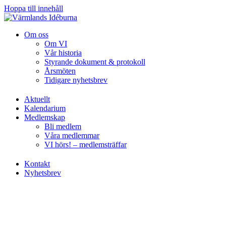
Hoppa till innehåll
Om oss
Om VI
Vår historia
Styrande dokument & protokoll
Årsmöten
Tidigare nyhetsbrev
Aktuellt
Kalendarium
Medlemskap
Bli medlem
Våra medlemmar
VI hörs! – medlemsträffar
Kontakt
Nyhetsbrev