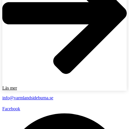
Läs mer
info@varmlandsideburna.se
Facebook