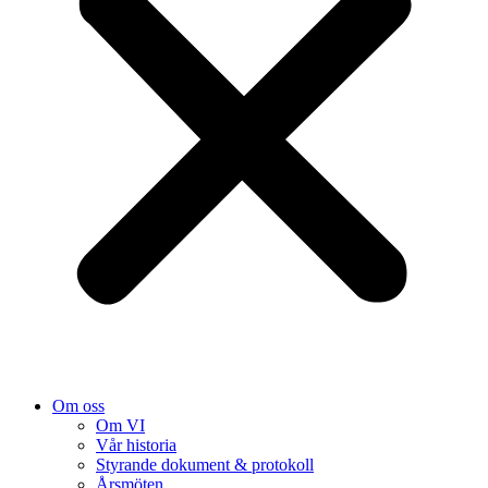
Om oss
Om VI
Vår historia
Styrande dokument & protokoll
Årsmöten