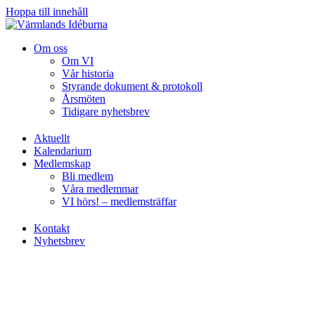
Hoppa till innehåll
Om oss
Om VI
Vår historia
Styrande dokument & protokoll
Årsmöten
Tidigare nyhetsbrev
Aktuellt
Kalendarium
Medlemskap
Bli medlem
Våra medlemmar
VI hörs! – medlemsträffar
Kontakt
Nyhetsbrev